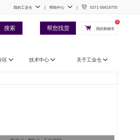



我的工业仓
帮助中心
0371-56619755
0
搜索
帮您找货
我的购物车
专区

技术中心

关于工业仓
